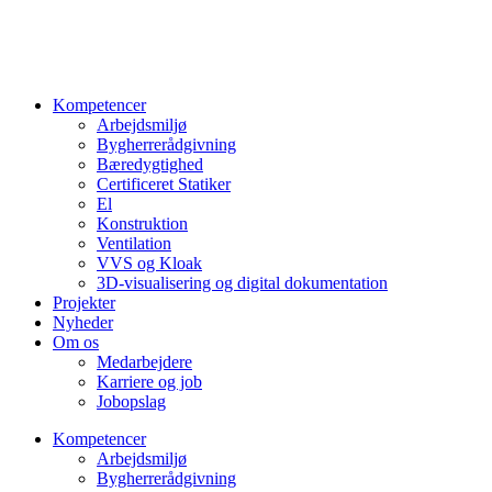
Videre
til
indhold
Kompetencer
Arbejdsmiljø
Bygherrerådgivning
Bæredygtighed
Certificeret Statiker
El
Konstruktion
Ventilation
VVS og Kloak
3D-visualisering og digital dokumentation
Projekter
Nyheder
Om os
Medarbejdere
Karriere og job
Jobopslag
Kompetencer
Arbejdsmiljø
Bygherrerådgivning