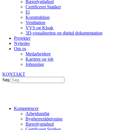
Bæredygtighed
Certificeret Statiker
El
Konstruktion
Ventilation
VVS og Kloak
3D-visualisering og digital dokumentation
Projekter
Nyheder
Om os
Medarbejdere
Karriere og job
Jobopslag
KONTAKT
Søg
Kompetencer
Arbejdsmiljø
Bygherrerådgivning
Bæredygtighed
Certificeret Statiker