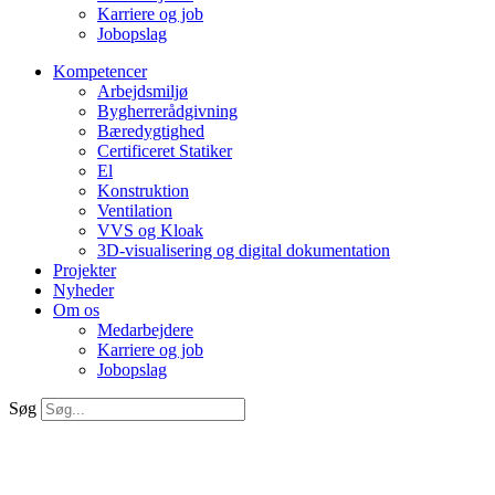
Karriere og job
Jobopslag
Kompetencer
Arbejdsmiljø
Bygherrerådgivning
Bæredygtighed
Certificeret Statiker
El
Konstruktion
Ventilation
VVS og Kloak
3D-visualisering og digital dokumentation
Projekter
Nyheder
Om os
Medarbejdere
Karriere og job
Jobopslag
Søg