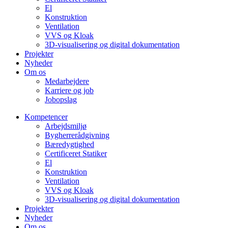
El
Konstruktion
Ventilation
VVS og Kloak
3D-visualisering og digital dokumentation
Projekter
Nyheder
Om os
Medarbejdere
Karriere og job
Jobopslag
Kompetencer
Arbejdsmiljø
Bygherrerådgivning
Bæredygtighed
Certificeret Statiker
El
Konstruktion
Ventilation
VVS og Kloak
3D-visualisering og digital dokumentation
Projekter
Nyheder
Om os