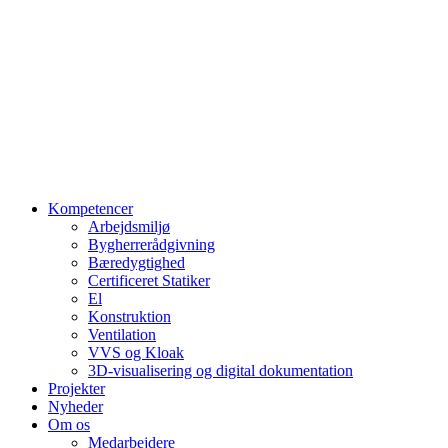
Kompetencer
Arbejdsmiljø
Bygherrerådgivning
Bæredygtighed
Certificeret Statiker
El
Konstruktion
Ventilation
VVS og Kloak
3D-visualisering og digital dokumentation
Projekter
Nyheder
Om os
Medarbejdere