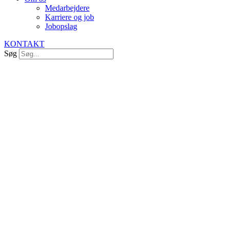
Medarbejdere
Karriere og job
Jobopslag
KONTAKT
Søg