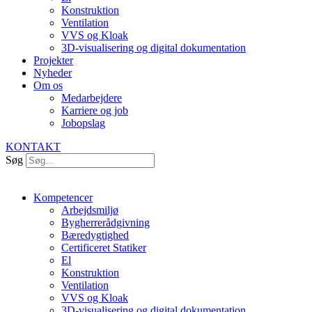
Konstruktion
Ventilation
VVS og Kloak
3D-visualisering og digital dokumentation
Projekter
Nyheder
Om os
Medarbejdere
Karriere og job
Jobopslag
KONTAKT
Søg
Kompetencer
Arbejdsmiljø
Bygherrerådgivning
Bæredygtighed
Certificeret Statiker
El
Konstruktion
Ventilation
VVS og Kloak
3D-visualisering og digital dokumentation