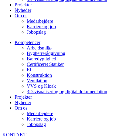
Projekter
Nyheder
Om os
Medarbejdere
Karriere og job
Jobopslag
Kompetencer
Arbejdsmiljø
Bygherrerådgivning
Bæredygtighed
Certificeret Statiker
El
Konstruktion
Ventilation
VVS og Kloak
3D-visualisering og digital dokumentation
Projekter
Nyheder
Om os
Medarbejdere
Karriere og job
Jobopslag
KONTAKT