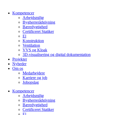
Videre
til
Kompetencer
indhold
Arbejdsmiljø
Bygherrerådgivning
Bæredygtighed
Certificeret Statiker
El
Konstruktion
Ventilation
VVS og Kloak
3D-visualisering og digital dokumentation
Projekter
Nyheder
Om os
Medarbejdere
Karriere og job
Jobopslag
Kompetencer
Arbejdsmiljø
Bygherrerådgivning
Bæredygtighed
Certificeret Statiker
El