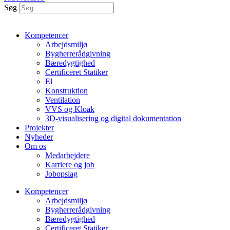
Søg
Kompetencer
Arbejdsmiljø
Bygherrerådgivning
Bæredygtighed
Certificeret Statiker
El
Konstruktion
Ventilation
VVS og Kloak
3D-visualisering og digital dokumentation
Projekter
Nyheder
Om os
Medarbejdere
Karriere og job
Jobopslag
Kompetencer
Arbejdsmiljø
Bygherrerådgivning
Bæredygtighed
Certificeret Statiker