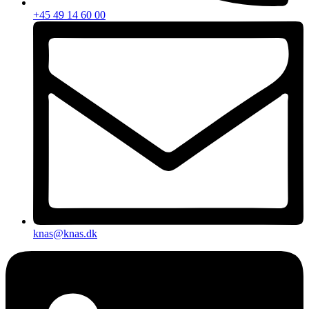
+45 49 14 60 00
knas@knas.dk