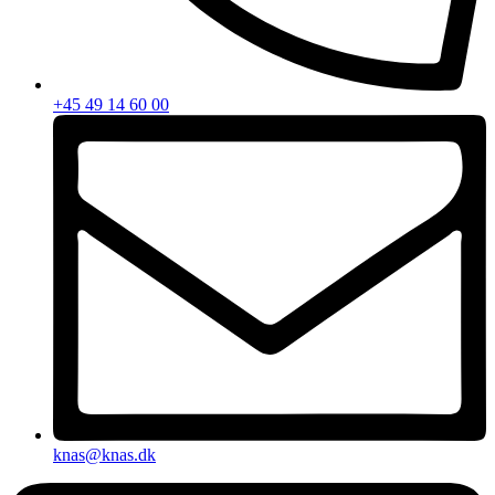
+45 49 14 60 00
knas@knas.dk