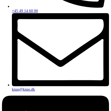
+45 49 14 60 00
knas@knas.dk