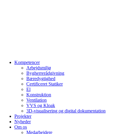
Kompetencer
Arbejdsmiljø
Bygherrerådgivning
Bæredygtighed
Certificeret Statiker
El
Konstruktion
Ventilation
VVS og Kloak
3D-visualisering og digital dokumentation
Projekter
Nyheder
Om os
Medarbejdere