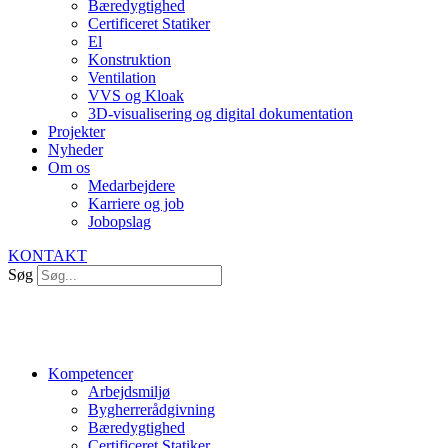
Bæredygtighed
Certificeret Statiker
El
Konstruktion
Ventilation
VVS og Kloak
3D-visualisering og digital dokumentation
Projekter
Nyheder
Om os
Medarbejdere
Karriere og job
Jobopslag
KONTAKT
Søg
Kompetencer
Arbejdsmiljø
Bygherrerådgivning
Bæredygtighed
Certificeret Statiker