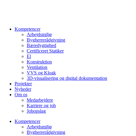
Videre
til
indhold
Kompetencer
Arbejdsmiljø
Bygherrerådgivning
Bæredygtighed
Certificeret Statiker
El
Konstruktion
Ventilation
VVS og Kloak
3D-visualisering og digital dokumentation
Projekter
Nyheder
Om os
Medarbejdere
Karriere og job
Jobopslag
Kompetencer
Arbejdsmiljø
Bygherrerådgivning