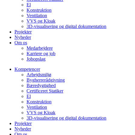
El
Konstruktion
Ventilation
VVS og Kloak
3D-visualisering og digital dokumentation
Projekter
Nyheder
Om os
Medarbejdere
Karriere og job
Jobopslag
Kompetencer
Arbejdsmiljø
Bygherrerådgivning
Bæredygtighed
Certificeret Statiker
El
Konstruktion
Ventilation
VVS og Kloak
3D-visualisering og digital dokumentation
Projekter
Nyheder
Om os