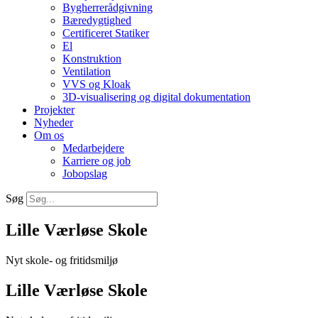
Bygherrerådgivning
Bæredygtighed
Certificeret Statiker
El
Konstruktion
Ventilation
VVS og Kloak
3D-visualisering og digital dokumentation
Projekter
Nyheder
Om os
Medarbejdere
Karriere og job
Jobopslag
Søg
Lille Værløse Skole
Nyt skole- og fritidsmiljø
Lille Værløse Skole