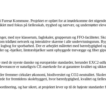
iljø i Furesø Kommune. Projektet er opført for at imødekomme det stig
iklet med fokus på fællesskab, tryghed og nærvær, og understøtter ele
inger, med nye klasserum, faglokaler, grupperum og FFO-faciliteter. Skole
m trådløst netværk og interaktive skærme i alle undervisningsrum. Byg
 logbog for sporbarhed. Der er arbejdet målrettet med bæredygtighed o
søjler og -bjælker, limtræsbjælker samt opbyggede trævægge og fiber gip
 med de nyeste danske og europæiske standarder, herunder EXC2-udførelse
leverancer er naturligvis CE-mærkede for at garantere kvalitet og sikke
 der fremmer cirkulær økonomi, biodiversitet og CO2-neutralitet. Skolen
lede for fremtidens skolebyggeri, hvor bæredygtighed, kvalitet og fælle
inering, og har sikret, at projektet lever op til de højeste standarder f