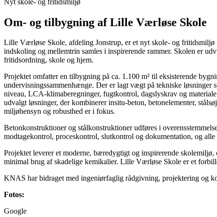
Nyt skole- og fritidsmiljø
Om- og tilbygning af Lille Værløse Skole
Lille Værløse Skole, afdeling Jonstrup, er et nyt skole- og fritidsm
indskoling og mellemtrin samles i inspirerende rammer. Skolen er udv
fritidsordning, skole og hjem.
Projektet omfatter en tilbygning på ca. 1.100 m² til eksisterende bygn
undervisningssammenhænge. Der er lagt vægt på tekniske løsninger so
niveau, LCA-klimaberegninger, fugtkontrol, dagslyskrav og materiale
udvalgt løsninger, der kombinerer insitu-beton, betonelementer, stål
miljøhensyn og robusthed er i fokus.
Betonkonstruktioner og stålkonstruktioner udføres i overensstemmelse
modtagekontrol, proceskontrol, slutkontrol og dokumentation, og alle 
Projektet leverer et moderne, bæredygtigt og inspirerende skolemiljø,
minimal brug af skadelige kemikalier. Lille Værløse Skole er et forbil
KNAS har bidraget med ingeniørfaglig rådgivning, projektering og koord
Fotos:
Google