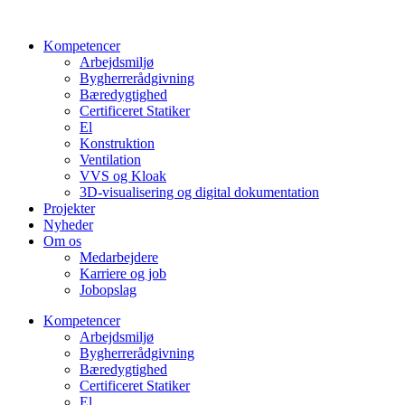
Videre
til
Kompetencer
indhold
Arbejdsmiljø
Bygherrerådgivning
Bæredygtighed
Certificeret Statiker
El
Konstruktion
Ventilation
VVS og Kloak
3D-visualisering og digital dokumentation
Projekter
Nyheder
Om os
Medarbejdere
Karriere og job
Jobopslag
Kompetencer
Arbejdsmiljø
Bygherrerådgivning
Bæredygtighed
Certificeret Statiker
El