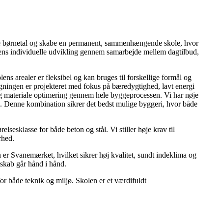
ende børnetal og skabe en permanent, sammenhængende skole, hvor
vens individuelle udvikling gennem samarbejde mellem dagtilbud,
ns arealer er fleksibel og kan bruges til forskellige formål og
ningen er projekteret med fokus på bæredygtighed, lavt energi
g materiale optimering gennem hele byggeprocessen. Vi har nøje
s. Denne kombination sikrer det bedst mulige byggeri, hvor både
sklasse for både beton og stål. Vi stiller høje krav til
rhed.
 er Svanemærket, hvilket sikrer høj kvalitet, sundt indeklima og
sskab går hånd i hånd.
or både teknik og miljø. Skolen er et værdifuldt