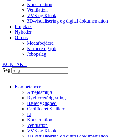
Konstruktion
Ventilation
VVS og Kloak
3D-visualisering og digital dokumentation
Projekter
Nyheder
Om os
Medarbejdere
Karriere og job
Jobopslag
KONTAKT
Søg
Kompetencer
Arbejdsmiljø
Bygherrerådgivning
Bæredygtighed
Certificeret Statiker
El
Konstruktion
Ventilation
VVS og Kloak
3D-visualisering og digital dokumentation