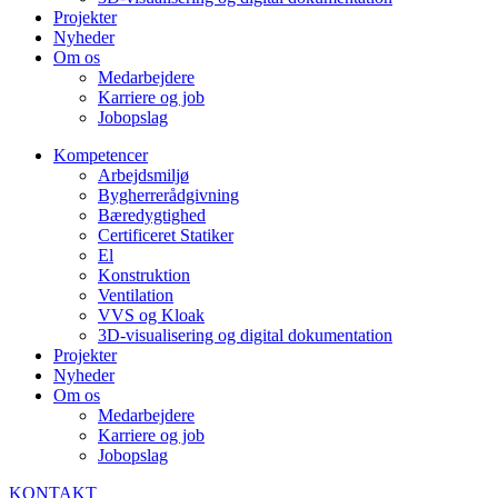
Projekter
Nyheder
Om os
Medarbejdere
Karriere og job
Jobopslag
Kompetencer
Arbejdsmiljø
Bygherrerådgivning
Bæredygtighed
Certificeret Statiker
El
Konstruktion
Ventilation
VVS og Kloak
3D-visualisering og digital dokumentation
Projekter
Nyheder
Om os
Medarbejdere
Karriere og job
Jobopslag
KONTAKT