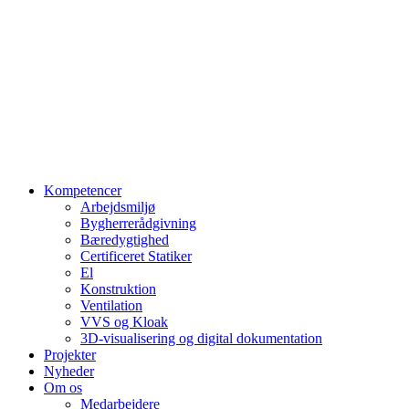
Kompetencer
Arbejdsmiljø
Bygherrerådgivning
Bæredygtighed
Certificeret Statiker
El
Konstruktion
Ventilation
VVS og Kloak
3D-visualisering og digital dokumentation
Projekter
Nyheder
Om os
Medarbejdere