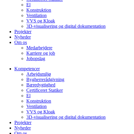
El
Konstruktion
Ventilation
VVS og Kloak
3D-visualisering og digital dokumentation
Projekter
Nyheder
Om os
Medarbejdere
Karriere og job
Jobopslag
Kompetencer
Arbejdsmiljø
Bygherrerådgivning
Bæredygtighed
Certificeret Statiker
El
Konstruktion
Ventilation
VVS og Kloak
3D-visualisering og digital dokumentation
Projekter
Nyheder
Om os