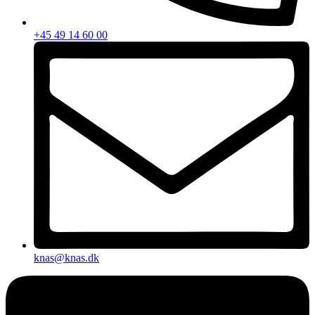
+45 49 14 60 00
knas@knas.dk