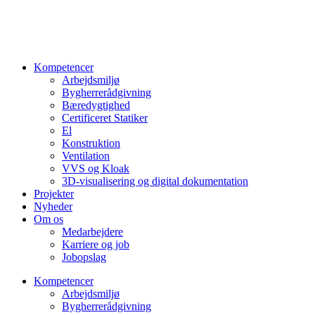
Videre
til
indhold
Kompetencer
Arbejdsmiljø
Bygherrerådgivning
Bæredygtighed
Certificeret Statiker
El
Konstruktion
Ventilation
VVS og Kloak
3D-visualisering og digital dokumentation
Projekter
Nyheder
Om os
Medarbejdere
Karriere og job
Jobopslag
Kompetencer
Arbejdsmiljø
Bygherrerådgivning