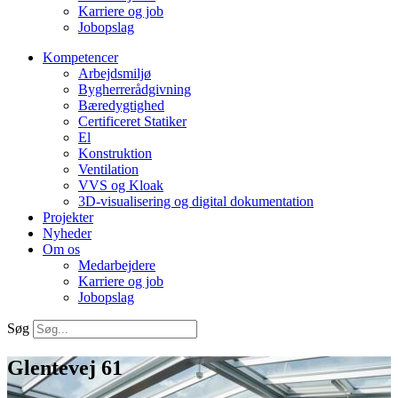
Karriere og job
Jobopslag
Kompetencer
Arbejdsmiljø
Bygherrerådgivning
Bæredygtighed
Certificeret Statiker
El
Konstruktion
Ventilation
VVS og Kloak
3D-visualisering og digital dokumentation
Projekter
Nyheder
Om os
Medarbejdere
Karriere og job
Jobopslag
Søg
Glentevej 61