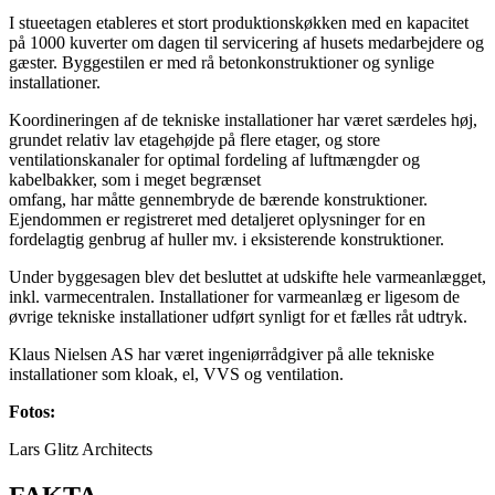
I stueetagen etableres et stort produktionskøkken med en kapacitet
på 1000 kuverter om dagen til servicering af husets medarbejdere og
gæster. Byggestilen er med rå betonkonstruktioner og synlige
installationer.
Koordineringen af de tekniske installationer har været særdeles høj,
grundet relativ lav etagehøjde på flere etager, og store
ventilationskanaler for optimal fordeling af luftmængder og
kabelbakker, som i meget begrænset
omfang, har måtte gennembryde de bærende konstruktioner.
Ejendommen er registreret med detaljeret oplysninger for en
fordelagtig genbrug af huller mv. i eksisterende konstruktioner.
Under byggesagen blev det besluttet at udskifte hele varmeanlægget,
inkl. varmecentralen. Installationer for varmeanlæg er ligesom de
øvrige tekniske installationer udført synligt for et fælles råt udtryk.
Klaus Nielsen AS har været ingeniørrådgiver på alle tekniske
installationer som kloak, el, VVS og ventilation.
Fotos:
Lars Glitz Architects