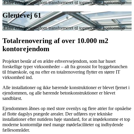
Ældre erhvervsejendom transformeret til topmoderne kontormiljø
Glentevej 61
Ældre erhvervsejendom transformeret til topmoderne kontormiljø
Totalrenovering af over 10.000 m2
kontorejendom
Projektet består af en ældre erhvervsejendom, som har huset
forskellige typer virksomheder – alt fra grossist for byggebranchen
til frisørskole, og nu efter en totalrenovering flytter en større IT
virksomhed ind.
Alle installationer og ikke bærende konstruktioner er blevet fjernet i
ejendommen, og alle bærende betonkonstruktioner er blevet
sandblæst.
Ejendommen åbnes op med store ovenlys og flere atrier for opnåelse
af flotte dagslys prægede arealer. Der udføres nye tekniske
installationer efter nutidens høje standard, for at imødekomme et top
moderne kontormiljø med mange mødefaciliteter og indbydende
fællesområder.