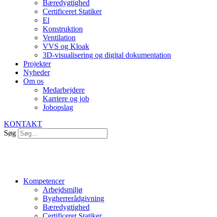
Bæredygtighed
Certificeret Statiker
El
Konstruktion
Ventilation
VVS og Kloak
3D-visualisering og digital dokumentation
Projekter
Nyheder
Om os
Medarbejdere
Karriere og job
Jobopslag
KONTAKT
Søg
Kompetencer
Arbejdsmiljø
Bygherrerådgivning
Bæredygtighed
Certificeret Statiker