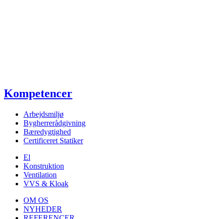
Kompetencer
Arbejdsmiljø
Bygherrerådgivning
Bæredygtighed
Certificeret Statiker
El
Konstruktion
Ventilation
VVS & Kloak
OM OS
NYHEDER
REFERENCER