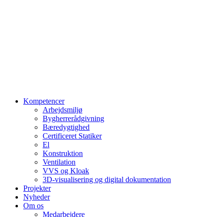
Kompetencer
Arbejdsmiljø
Bygherrerådgivning
Bæredygtighed
Certificeret Statiker
El
Konstruktion
Ventilation
VVS og Kloak
3D-visualisering og digital dokumentation
Projekter
Nyheder
Om os
Medarbejdere