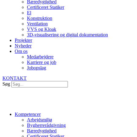
Bæredygtighed
Certificeret Statiker
El
Konstruktion
Ventilation
VVS og Kloak
3D-visualisering og digital dokumentation
Projekter
Nyheder
Om os
Medarbejdere
Karriere og job
Jobopslag
KONTAKT
Søg
Kompetencer
Arbejdsmiljø
Bygherrerådgivning
Bæredygtighed
Certificeret Statiker