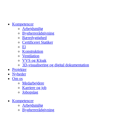
Videre
til
indhold
Kompetencer
Arbejdsmiljø
Bygherrerådgivning
Bæredygtighed
Certificeret Statiker
El
Konstruktion
Ventilation
VVS og Kloak
3D-visualisering og digital dokumentation
Projekter
Nyheder
Om os
Medarbejdere
Karriere og job
Jobopslag
Kompetencer
Arbejdsmiljø
Bygherrerådgivning