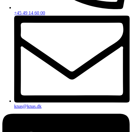
+45 49 14 60 00
knas@knas.dk