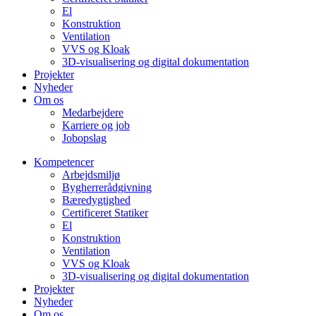
El
Konstruktion
Ventilation
VVS og Kloak
3D-visualisering og digital dokumentation
Projekter
Nyheder
Om os
Medarbejdere
Karriere og job
Jobopslag
Kompetencer
Arbejdsmiljø
Bygherrerådgivning
Bæredygtighed
Certificeret Statiker
El
Konstruktion
Ventilation
VVS og Kloak
3D-visualisering og digital dokumentation
Projekter
Nyheder
Om os